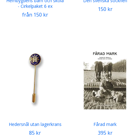
Hembygdens barn och skola
Den svenska socknen
- Cirkelpaket 6 ex
150 kr
från 150 kr
Hedersnål utan lagerkrans
Fårad mark
85 kr
395 kr