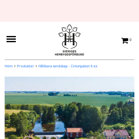
0
Hem
Produkter
Hållbara landskap - Cirkelpaket 6 ex