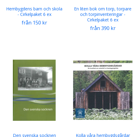
Hembygdens barn och skola
En liten bok om torp, torpare
- Cirkelpaket 6 ex
och torpinventeringar -
Cirkelpaket 6 ex
från 150 kr
från 390 kr
Den svenska socknen
Kolla våra hembygdsgårdar